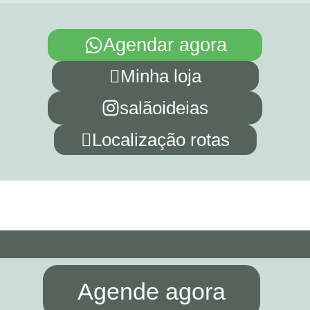
Agendar agora
Minha loja
salãoideias
Localização rotas
Agende agora