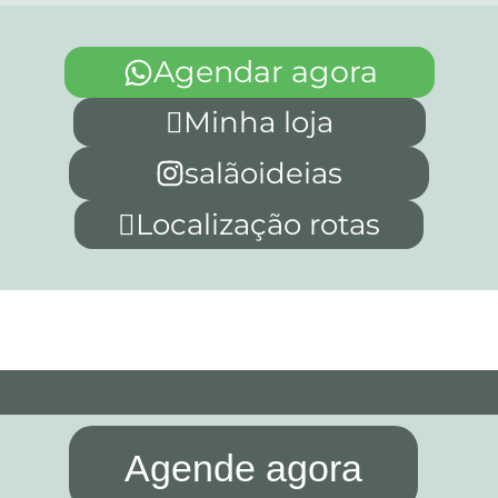
Agendar agora
Minha loja
salãoideias
Localização rotas
Agende agora