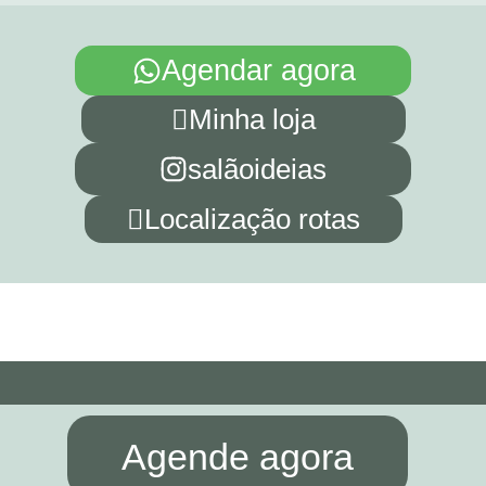
Agendar agora
Minha loja
salãoideias
Localização rotas
Agende agora