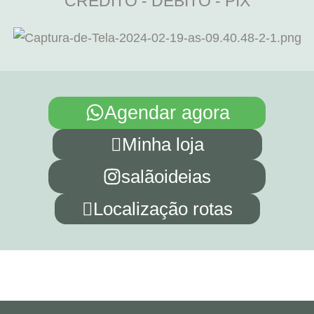
CRÉDITO - DÉBITO - PIX
Agendar agora
Minha loja
salãoideias
Localização rotas