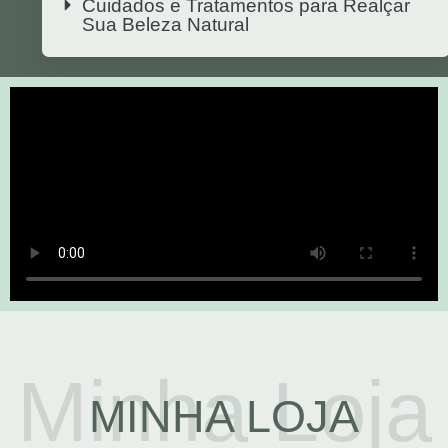
Cuidados e Tratamentos para Realçar
Sua Beleza Natural
Minha Loja
MINHA LOJA