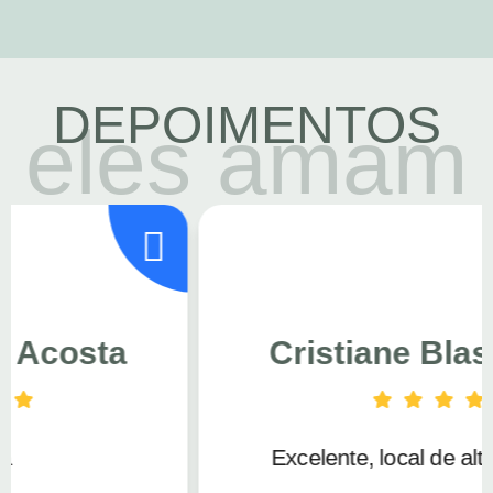
DEPOIMENTOS
eles amam
Cristiane Blaskowski
Excelente, local de alta qualidade