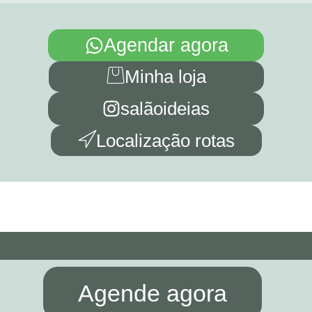
Agendar agora
Minha loja
salãoideias
Localização rotas
Agende agora