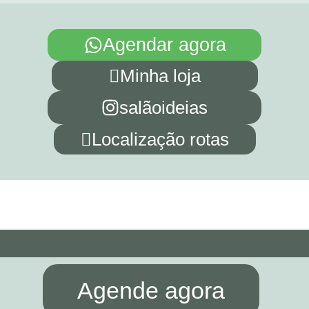
Agendar agora
Minha loja
salãoideias
Localização rotas
Agende agora