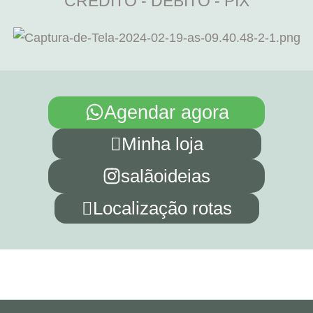
CRÉDITO - DÉBITO - PIX
Agendar agora
Minha loja
salãoideias
Localização rotas