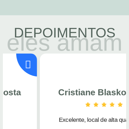
DEPOIMENTOS
eles amam
Cristiane Blaskowski
Excelente, local de alta qualidade