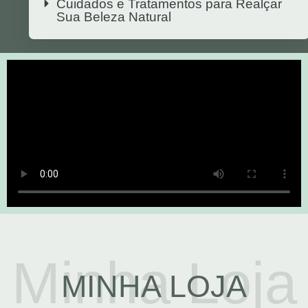
Cuidados e Tratamentos para Realçar
Sua Beleza Natural
Minha Loja
MINHA LOJA